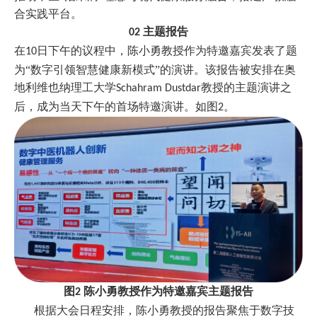
合实践平台。
主题报告
02
在
日下午的议程中，陈小勇教授作为特邀嘉宾发表了题
10
为“数字引领智慧健康新模式”的演讲。该报告被安排在奥
地利维也纳理工大学
教授的主题演讲之
Schahram Dustdar
后，成为当天下午的首场特邀演讲。
如图
2。
图
陈小勇教授作为特邀嘉宾
主题报告
2
根据大会日程安排，陈小勇教授的报告聚焦于数字技