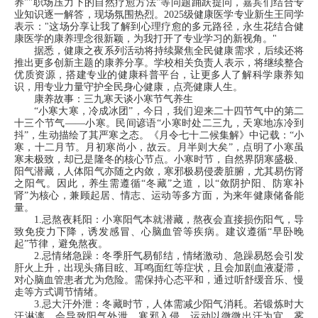
养""职场压力下的自然疗愈方法"等问题踊跃提问，嘉宾们结合专
业知识逐一解答，现场氛围热烈。2025级健康医学专业新生王同学
表示："这场分享让我了解到心理疗愈的多元路径，永生花结合健
康医学的康养理念很新颖，为我打开了专业学习的新视角。"
据悉，健康之夜系列活动将持续聚焦全民健康需求，后续还将
推出更多创新主题的康养分享。学校相关负责人表示，将继续整合
优质资源，搭建专业的健康科普平台，让更多人了解科学康养知
识，用专业力量守护全民身心健康，点亮健康人生。
康养故事：三九寒天谈小寒节气养生
“小寒大寒，冷成冰团”，今日，我们迎来二十四节气中的第二
十三个节气——小寒。民间谚语“小寒时处二三九，天寒地冻冷到
抖”，生动描绘了其严寒之态。
《月令七十二候集解》
中记载：“小
寒，十二月节。月初寒尚小，故云。月半则大矣”，点明了小寒虽
寒未极致，却已是隆冬的核心节点。小寒时节，自然界阴寒盛极、
阳气潜藏，人体阳气亦随之内敛，寒邪极易侵袭脏腑，尤其易伤肾
之阳气。因此，养生需遵循“冬藏”之道，以“敛阴护阳、防寒补
肾”为核心，兼顾起居、情志、运动等多方面，为来年健康储备能
量。
1.忌熬夜耗阳：小寒阳气本就潜藏，熬夜会直接损伤阳气，导
致免疫力下降，诱发感冒、心脑血管等疾病。建议遵循“早卧晚
起”节律，避免熬夜。
2.忌情绪急躁：冬季肝气易郁结，情绪激动、急躁易怒会引发
肝火上升，出现头痛目眩、耳鸣面红等症状，且会加剧血液凝滞，
对心脑血管患者尤为危险。需保持心态平和，通过听舒缓音乐、慢
走等方式调节情绪。
3.忌大汗外泄：冬藏时节，人体需减少阳气消耗。若锻炼时大
汗淋漓，会导致阳气外泄、寒邪入侵。运动以微微出汗为宜，雾