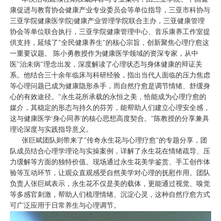
康促进与教育协会健康产业专业委员会等单位指导，三亚市科协与
三亚学院健康医学院|健康产业管理学院联合主办，三亚健康管理
协会等单位联合执行，三亚学院健康管理中心、音乐康养工作室提
供支持，延续了"全民健康养生"的核心宗旨，创新聚焦心理疗愈这
一重要议题。 陈小勇教授作为健康医学领域的资深专家，从中
医"治未病"理念出发，深度解读了心理状态与身体健康的辩证关
系。他结合三十余年临床与科研经验，指出当代人面临的压力焦虑
等心理问题已成为健康隐形杀手，而自然疗愈是调节情绪、舒缓身
心的有效途径。"永生花所承载的永恒之美，恰能成为心理疗愈的
媒介，其稳定的形态与持久的芬芳，能帮助人们建立心理安全感，
这与健康医学'身心同养'的核心思想高度契合。"陈教授的分享兼具
理论深度与实践指导意义。
张巨斌团队则带来了"传奇永生花与心理疗愈"的专题分享，团
队成员结合心理学理论与实操案例，详解了永生花在情绪疏导、压
力缓解等方面的独特价值。现场通过永生花美学鉴赏、手工创作体
验等互动环节，让观众直观感受自然美学对心理的抚慰作用。团队
负责人张巨斌表示，永生花不仅是美的载体，更能通过视觉、嗅觉
等多感官刺激，帮助人们梳理情绪、沉淀心灵，这种自然疗愈方式
可广泛应用于日常养生与心理调节。