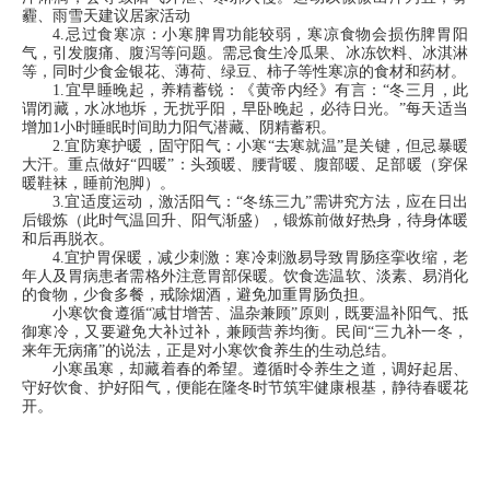
霾、雨雪天建议居家活动
4.忌过食寒凉：小寒脾胃功能较弱，寒凉食物会损伤脾胃阳
气，引发腹痛、腹泻等问题。需忌食生冷瓜果、冰冻饮料、冰淇淋
等，同时少食金银花、薄荷、绿豆、柿子等性寒凉的食材和药材。
1.宜早睡晚起，养精蓄锐：《黄帝内经》有言：“冬三月，此
谓闭藏，水冰地坼，无扰乎阳，早卧晚起，必待日光。”每天适当
增加1小时睡眠时间助力阳气潜藏、阴精蓄积。
2.宜防寒护暖，固守阳气：小寒“去寒就温”是关键，但忌暴暖
大汗。重点做好“四暖”：头颈暖、腰背暖、腹部暖、足部暖（穿保
暖鞋袜，睡前泡脚）。
3.宜适度运动，激活阳气：“冬练三九”需讲究方法，应在日出
后锻炼（此时气温回升、阳气渐盛），锻炼前做好热身，待身体暖
和后再脱衣。
4.宜护胃保暖，减少刺激：寒冷刺激易导致
胃肠痉挛
收缩，老
年人及胃病患者需格外注意胃部保暖。饮食选温软、淡素、易消化
的食物，少食多餐，戒除烟酒，避免加重胃肠负担。
小寒饮食遵循“减甘增苦、温杂兼顾”原则，既要温补阳气、抵
御寒冷，又要避免大补过补，兼顾营养均衡。民间“三九补一冬，
来年无病痛”的说法，正是对小寒饮食养生的生动总结。
小寒虽寒，却藏着春的希望。遵循时令养生之道，调好起居、
守好饮食、护好阳气，便能在隆冬时节筑牢健康根基，静待春暖花
开。